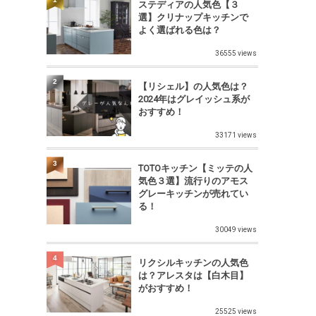
ステディアの人気色【３
選】クリナップキッチンで
よく選ばれる色は？
36555 views
2
【リシェル】の人気色は？
2024年はグレイッシュ系が
おすすめ！
33171 views
3
TOTOキッチン【ミッテの人
気色３選】流行りのアモス
グレーキッチンが売れてい
る！
30049 views
4
リクシルキッチンの人気色
は？アレスタは【白木目】
がおすすめ！
25525 views