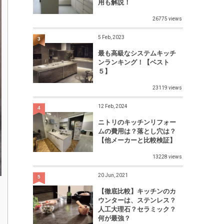
用も解説！
26775 views
5 Feb, 2023
3
最も高級なシステムキッチ
ンランキング！【ベスト
５】
23119 views
12 Feb, 2024
4
ニトリのキッチンリフォー
ムの費用は？落とし穴は？
【他メーカーと比較検証】
13228 views
20 Jun, 2021
5
【徹底比較】キッチンのカ
ウンターは、ステンレス？
人工大理石？セラミック？
何が最強？