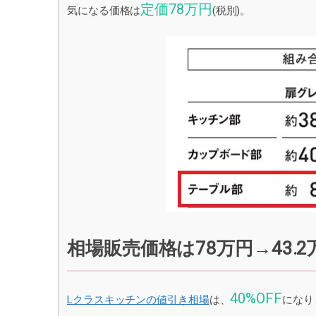
定価78万円
気になる価格は
(税別)。
相場販売価格は78万円→43.
40%OFF
Lクラスキッチンの値引き相場
は、
になり