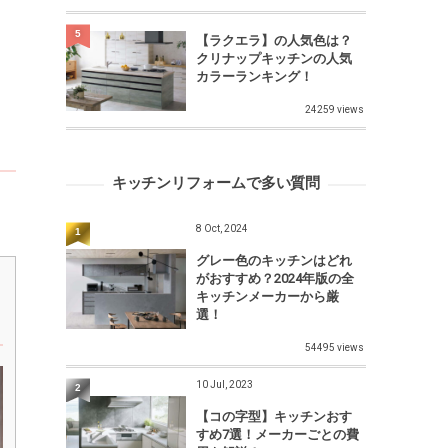
5
【ラクエラ】の人気色は？
クリナップキッチンの人気
カラーランキング！
24259 views
キッチンリフォームで多い質問
8 Oct, 2024
1
グレー色のキッチンはどれ
がおすすめ？2024年版の全
キッチンメーカーから厳
選！
54495 views
10 Jul, 2023
2
【コの字型】キッチンおす
すめ7選！メーカーごとの費