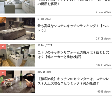
の費用も解説！
26757 views
5 Feb, 2023
3
最も高級なシステムキッチンランキング！【ベス
ト５】
23108 views
12 Feb, 2024
4
ニトリのキッチンリフォームの費用は？落とし穴
は？【他メーカーと比較検証】
13218 views
20 Jun, 2021
5
【徹底比較】キッチンのカウンターは、ステンレ
ス？人工大理石？セラミック？何が最強？
8349 views