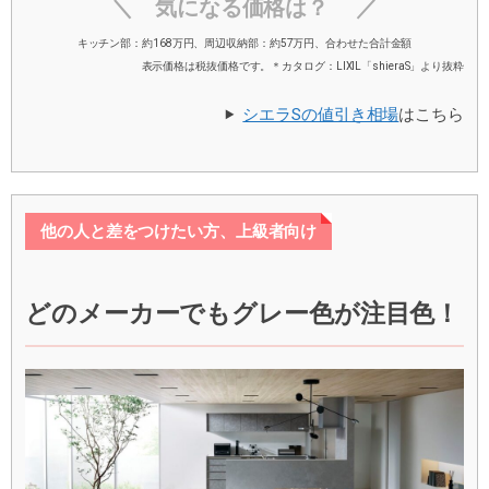
＼ 気になる価格は？ ／
キッチン部：約168万円、周辺収納部：約57万円、合わせた合計金額
表示価格は税抜価格です。＊カタログ：LIXIL「shieraS」より抜粋
シエラSの値引き相場
はこちら
他の人と差をつけたい方、上級者向け
どのメーカーでもグレー色が注目色！