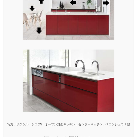
写真：リクシル シエラS オープン対面キッチン、センターキッチン、ペニンシュラＩ型