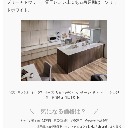
ブリーチドウッド。電子レンジ上にある吊戸棚は、ソリッ
ドホワイト。
写真：リクシル シエラS オープン対面キッチン センターキッチン ペニンシュラI
型 奥行97cm 間口257.4cm
＼ 気になる価格は？ ／
キッチン部：約172万円、周辺収納部：約90万円、合わせた合計金額
表示価格は税抜価格です。＊カタログ：LIXIL「shieraS」より抜粋