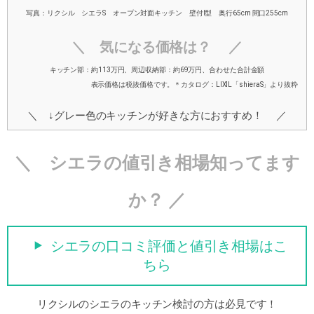
写真：リクシル シエラS オープン対面キッチン 壁付I型 奥行65cm 間口255cm
＼ 気になる価格は？ ／
キッチン部：約113万円、周辺収納部：約69万円、合わせた合計金額
表示価格は税抜価格です。＊カタログ：LIXIL「shieraS」より抜粋
＼ ↓グレー色のキッチンが好きな方におすすめ！ ／
＼ シエラの値引き相場知ってます
か？ ／
シエラの口コミ評価と値引き相場はこ
ちら
リクシルのシエラのキッチン検討の方は必見です！