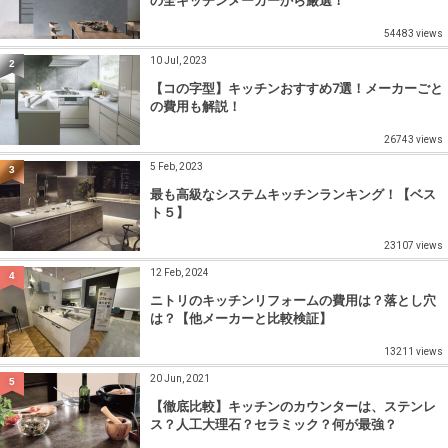
の全キッチンメーカーから厳選！
54483 views
10 Jul, 2023
2
【コの字型】キッチンおすすめ7選！メーカーごと
の費用も解説！
26743 views
5 Feb, 2023
3
最も高級なシステムキッチンランキング！【ベス
ト５】
23107 views
12 Feb, 2024
4
ニトリのキッチンリフォームの費用は？落とし穴
は？【他メーカーと比較検証】
13211 views
20 Jun, 2021
5
【徹底比較】キッチンのカウンターは、ステンレ
ス？人工大理石？セラミック？何が最強？